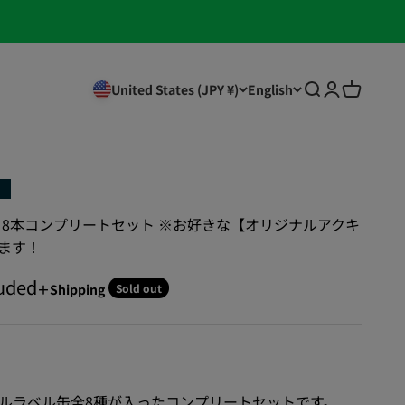
Open search
Open accou
Open car
United States (JPY ¥)
English
ラベル缶 8本コンプリートセット ※お好きな【オリジナルアクキ
ます！
luded
Sold out
＋Shipping
ルラベル缶全8種が入ったコンプリートセットです。