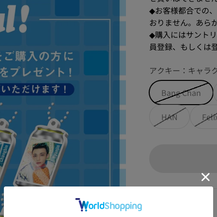
◆お客様都合での
おりません。あら
◆購入にはサント
員登録、もしくは
アクキー：キャラク
Bang Chan
HAN
Feli
原材料名