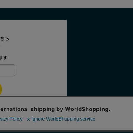
ちら
、
、
ます！
COPYRIG