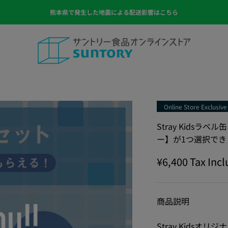
熊本県で発生した地震による配送影響はこちら
サントリー食品オンラインストア
Online Store Exclusive
Stray Kids
ー】が1つ選択でき
Sale price
¥6,400
Tax Inc
商品説明
Stray Kids
オリジナ