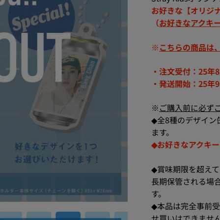
お好きな【オリジ
（
お好きなアクキ
※
こちらの商品は
・注文受付：25年8
・発送開始：25年9
※
ご購入前に必ず
◆全8種のデザイン
ます。
◆お好きなアクキ
◆賞味期限を超え
長期保管される場
す。
◆本品は完全事前受注
せ買いはできませ