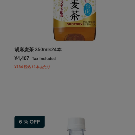
胡麻麦茶 350ml×24本
Sale price
¥4,407
Tax Included
¥184 税込 / 1本あたり
6
%
OFF