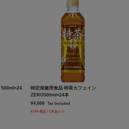
00ml×24
特定保健用食品 特茶カフェイン
ZERO500ml×24本
Sale price
¥4,666
Tax Included
¥194 税込 / 1本あたり