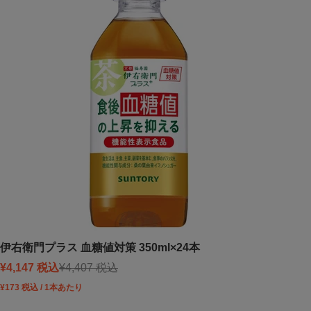
伊右衛門プラス 血糖値対策 350ml×24本
Sale price
Regular price
¥4,147 税込
¥4,407 税込
¥173 税込 / 1本あたり