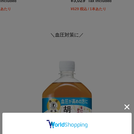
Sale price
¥5,029
 Included
Tax Included
1本あたり
¥629 税込 / 1本あたり
＼血圧対策に／