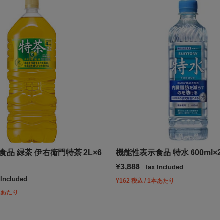
品 緑茶 伊右衛門特茶 2L×6
機能性表示食品 特水 600ml×
Sale price
¥3,888
Tax Included
 Included
¥162 税込 / 1本あたり
1本あたり