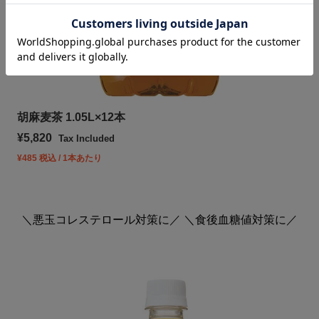
胡麻麦茶 1.05L×12本
Sale price
¥5,820
Tax Included
¥485 税込 / 1本あたり
＼悪玉コレステロール対策に／ ＼食後血糖値対策に／