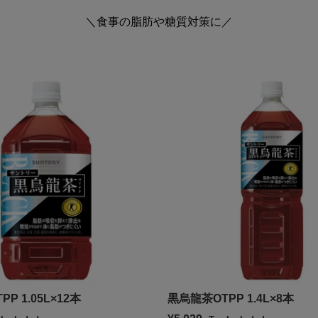
＼食事の脂肪や糖質対策に／
P 1.05L×12本
黒烏龍茶OTPP 1.4L×8本