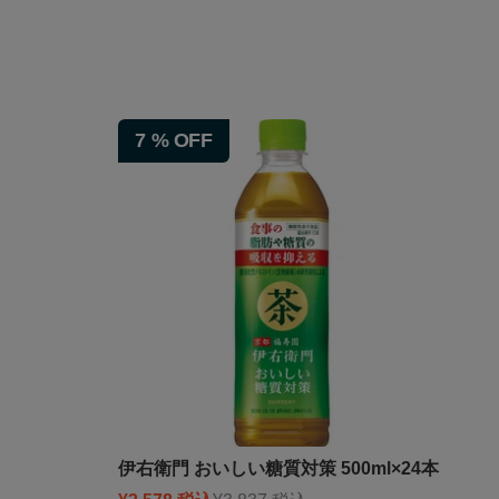
7
%
OFF
伊右衛門 おいしい糖質対策 500ml×24本