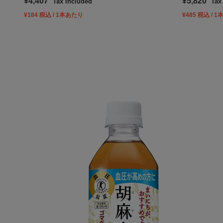
Sale price
Sale price
¥4,407
¥5,820
Tax Included
Tax
¥184 税込 / 1本あたり
¥485 税込 / 