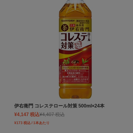
伊右衛門 コレステロール対策 500ml×24本
Sale price
Regular price
¥4,147 税込
¥4,407 税込
¥173 税込 / 1本あたり