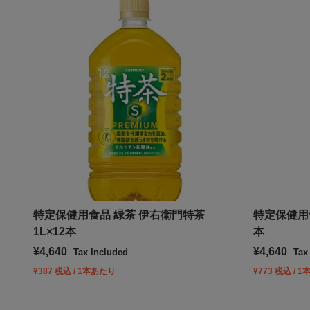
特定保健用食品 緑茶 伊右衛門特茶
特定保健用食
1L×12本
本
Sale price
Sale price
¥4,640
¥4,640
Tax Included
Tax
¥387 税込 / 1本あたり
¥773 税込 / 