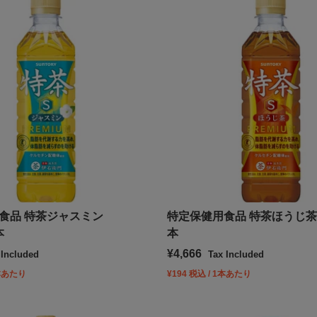
食品 特茶ジャスミン
特定保健用食品 特茶ほうじ茶 5
本
本
Sale price
¥4,666
 Included
Tax Included
1本あたり
¥194 税込 / 1本あたり