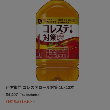
伊右衛門 コレステロール対策 1L×12本
Sale price
¥4,407
Tax Included
¥367 税込 / 1本あたり