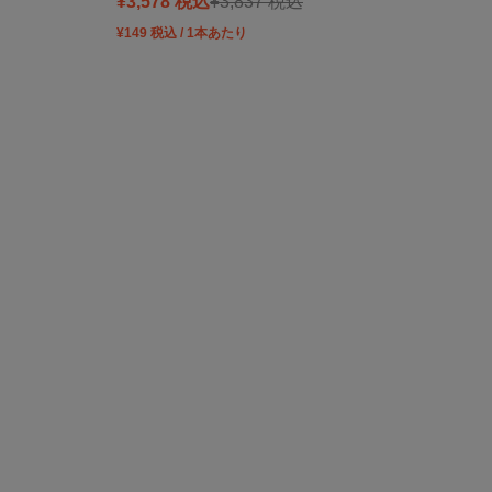
Sale price
Regular price
¥3,578 税込
¥3,837 税込
¥149 税込 / 1本あたり