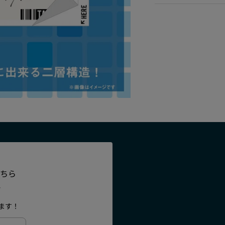
ちら
、
、
ます！