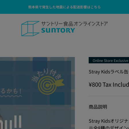
熊本県で発生した地震による配送影響はこちら
サントリー食品オンラインストア
Online Store Exclusive
Stray Kidsラベ
Sale price
¥800
Tax Inclu
商品説明
Stray Kidsオ
※全8種のデザイン