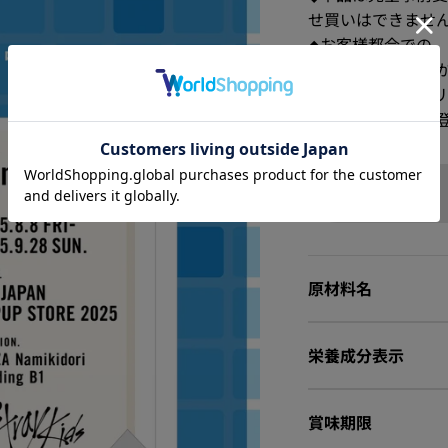
せ買いはできませ
◆お客様都合での
おりません。あら
◆購入にはサント
員登録、もしくは
原材料名
栄養成分表示
賞味期限