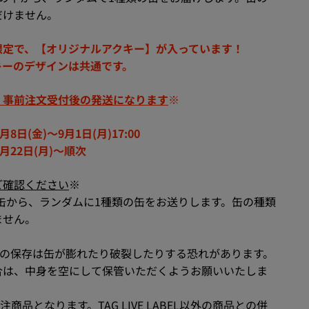
だけません。
限定で、【オリジナルアクキー】が入っています！
キーのデザインは共通です。
、事前注文受付後の発送になります
※
8日(金)～9月1日(月)17:00
月22日(月)～順次
ご確認ください
※
缶から、ランダムに1種類の缶をお送りします。缶の種類
ません。
ての保存は缶が膨れたり破裂したりする恐れがあります。
合は、中身を空にして保管いただくようお願いいたしま
商品となります。TAG LIVE LABEL以外の商品との併