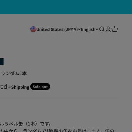
Open search
Open accou
Open car
United States (JPY ¥)
English
ル缶 ランダム1本
ded
Sold out
＋Shipping
リジナルラベル缶（1本）です。
の中から、ランダムで1種類の缶をお届けします。缶の