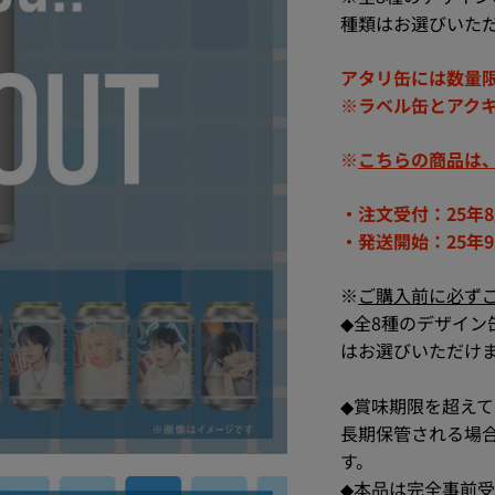
種類はお選びいた
アタリ缶には数量
※ラベル缶とアク
※
こちらの商品は
・注文受付：25年8月
・発送開始：25年9
※
ご購入前に必ず
◆全8種のデザイン
はお選びいただけ
◆賞味期限を超え
長期保管される場
す。
◆本品は完全事前受注