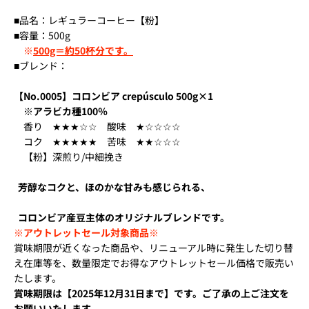
■品名：レギュラーコーヒー【粉】
■容量：500g
※
500g＝約50杯分です。
■ブレンド：
【No.0005】コロンビア crepúsculo 500g×1
※アラビカ種100％
香り ★★★☆☆ 酸味 ★☆☆☆☆
コク ★★★★★ 苦味 ★★☆☆☆
【粉】深煎り/中細挽き
芳醇なコクと、ほのかな甘みも感じられる、
コロンビア産豆主体のオリジナルブレンドです。
※アウトレットセール対象商品※
賞味期限が近くなった商品や、リニューアル時に発生した切り替
え在庫等を、数量限定でお得なアウトレットセール価格で販売い
たします。
賞味期限は【2025年12月31日まで】です。ご了承の上ご注文を
お願いいたします。