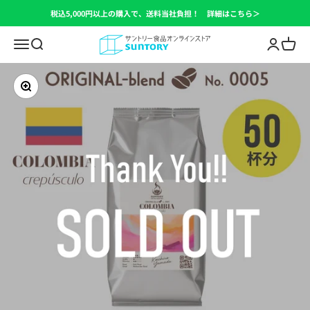
Skip to content
税込5,000円以上の購入で、送料当社負担！ 詳細はこちら＞
サントリー食品オンラインストア
Open navigation menu
Open search
Open acc
Open c
Zoom