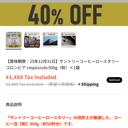
【賞味期限：25年12月31日】サントリーコーヒーロースタリー
コロンビア crepúsculo 500g（粉）×1袋
Sale price
¥1,488
Tax Included
Sold out
Regular price
¥2,480
Tax Included
（希望小売価格）
＋Shipping
商品説明
「サントリーコーヒーロースタリー」の焙煎士が厳選した、コー
ヒー豆【粉】500g（約50杯分）です。