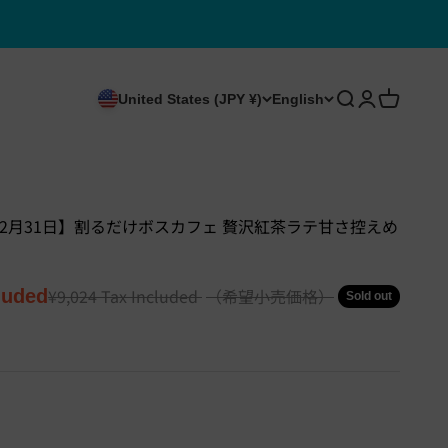
Open search
Open accou
Open car
United States (JPY ¥)
English
12月31日】割るだけボスカフェ 贅沢紅茶ラテ甘さ控えめ
Regular price
¥9,024
Tax Included
（希望小売価格）
luded
Sold out