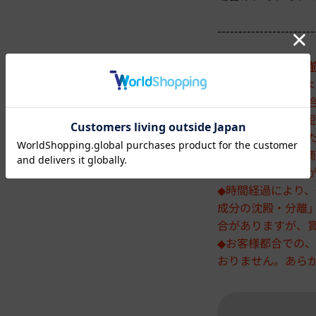
-----------------------
※
改めて、ご購入
◆「賞味期限」を
に時間がかかる場
◆賞味期限が大変
量をお買い求めく
◆賞味期限が短い商
ております。在庫
◆時間経過により
成分の沈殿・分離
合がありますが、
◆お客様都合での
おりません。あら