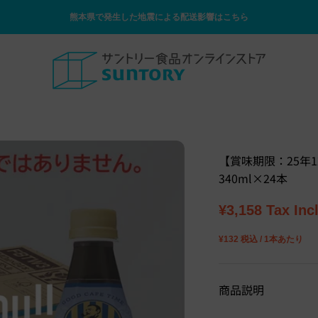
熊本県で発生した地震による配送影響はこちら
サントリー食品オンラインストア
【賞味期限：25年
340ml×24本
Sale price
¥3,158
Tax Inc
¥132 税込 / 1本あたり
商品説明