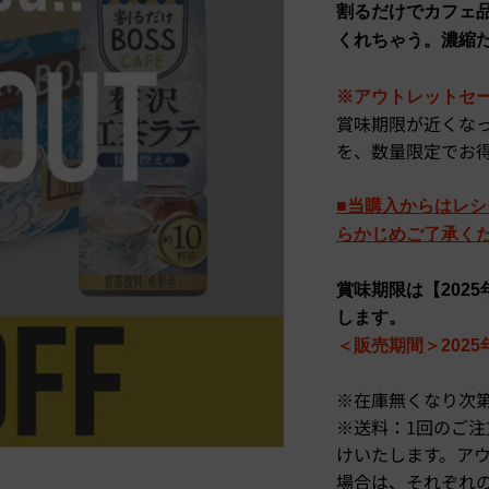
割るだけでカフェ
くれちゃう。濃縮
※アウトレットセ
賞味期限が近くな
を、数量限定でお
■当購入からはレ
らかじめご了承く
賞味期限は【202
します。
＜販売期間＞2025年
※在庫無くなり次
※送料：1回のご注文
けいたします。ア
場合は、それぞれ