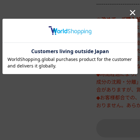
-----------------------
※
改めて、ご購入
◆「賞味期限」を
に時間がかかる場
◆賞味期限が大変
量をお買い求めく
◆賞味期限が注文日
なり次第、終了と
◆時間経過により
成分の沈殿・分離
合がありますが、
◆お客様都合での
おりません。あら