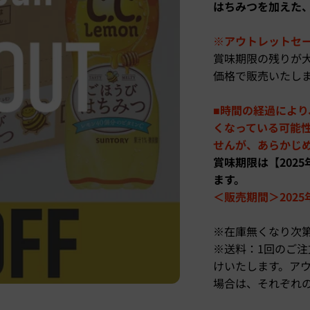
はちみつを加えた、
※アウトレットセ
賞味期限の残りが
価格で販売いたし
■時間の経過によ
くなっている可能
せんが、あらかじ
賞味期限は【202
ます。
＜販売期間＞2025年
※在庫無くなり次
※送料：1回のご注文
けいたします。ア
場合は、それぞれ