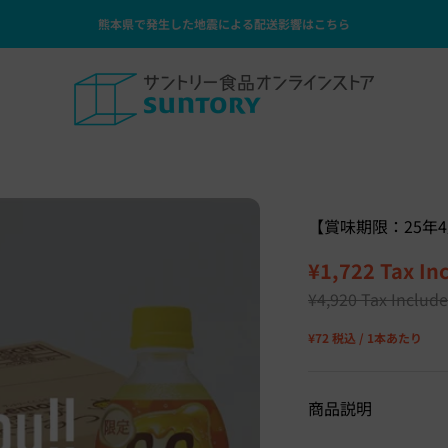
熊本県で発生した地震による配送影響はこちら
サントリー食品オンラインストア
【賞味期限：25年4
Sale price
¥1,722
Tax In
Regular price
¥4,920
Tax Includ
¥72 税込 / 1本あたり
商品説明