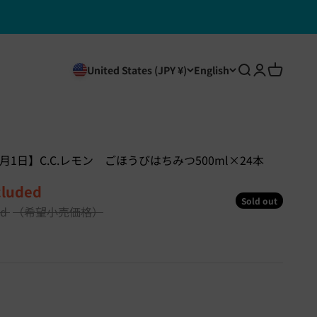
Open search
Open accou
Open car
United States (JPY ¥)
English
月1日】C.C.レモン ごほうびはちみつ500ml×24本
cluded
Sold out
ed
（希望小売価格）