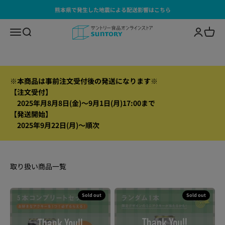
Skip to content
熊本県で発生した地震による配送影響はこちら
サントリー食品オンラインストア
Open navigation menu
Open search
Open acc
Open c
※本商品は事前注文受付後の発送になります※
【注文受付】
2025年月8月8日(金)～9月1日(月)17:00まで
【発送開始】
2025年9月22日(月)～順次
取り扱い商品一覧
Sold out
Sold out