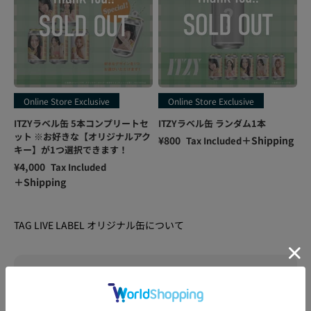
Online Store Exclusive
Online Store Exclusive
ITZYラベル缶 5本コンプリートセ
ITZYラベル缶 ランダム1本
ット ※お好きな【オリジナルアク
Sale price
¥800
＋Shipping
Tax Included
キー】が1つ選択できます！
Sale price
¥4,000
Tax Included
＋Shipping
TAG LIVE LABEL オリジナル缶について
ストア内の他の商品と同時に購入することはできます
か？