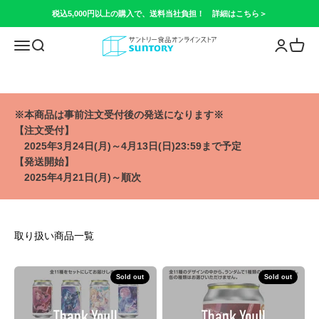
Skip to content
税込5,000円以上の購入で、送料当社負担！ 詳細はこちら＞
サントリー食品オンラインストア
Open navigation menu
Open search
Open acc
Open c
※本商品は事前注文受付後の発送になります※
【注文受付】
2025年3月24日(月)～4月13日(日)23:59まで予定
【発送開始】
2025年4月21日(月)～順次
取り扱い商品一覧
Sold out
Sold out