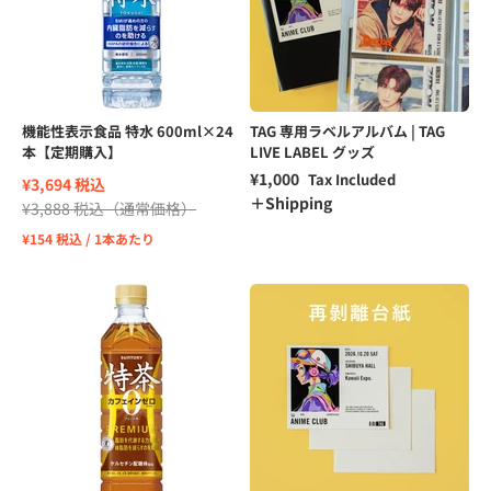
機能性表示食品 特水 600ml×24
TAG 専用ラベルアルバム | TAG
本【定期購入】
LIVE LABEL グッズ
Sale price
¥1,000
Tax Included
¥3,694 税込
＋Shipping
¥3,888 税込
（通常価格）
¥154 税込 / 1本あたり