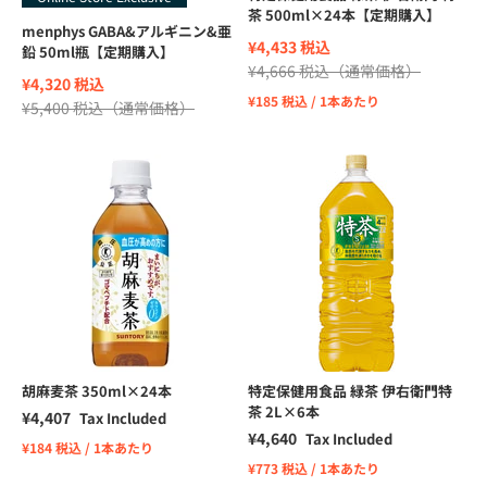
茶 500ml×24本【定期購入】
menphys GABA&アルギニン&亜
¥4,433 税込
鉛 50ml瓶【定期購入】
¥4,666 税込
（通常価格）
¥4,320 税込
¥185 税込 / 1本あたり
¥5,400 税込
（通常価格）
胡麻麦茶 350ml×24本
特定保健用食品 緑茶 伊右衛門特
茶 2L×6本
Sale price
¥4,407
Tax Included
Sale price
¥4,640
Tax Included
¥184 税込 / 1本あたり
¥773 税込 / 1本あたり