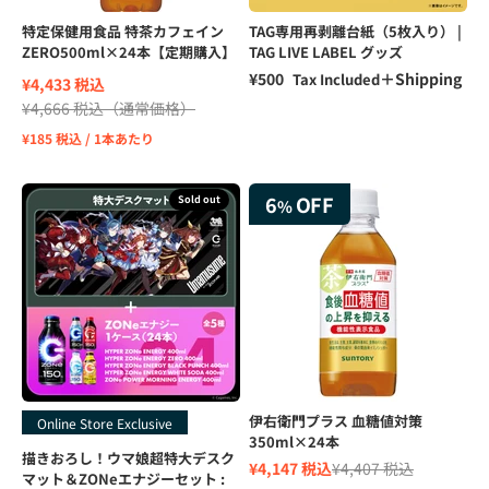
特定保健用食品 特茶カフェイン
TAG専用再剥離台紙（5枚入り） |
ZERO500ml×24本【定期購入】
TAG LIVE LABEL グッズ
Sale price
¥500
＋Shipping
Tax Included
¥4,433 税込
¥4,666 税込
（通常価格）
¥185 税込 / 1本あたり
6
OFF
Sold out
%
伊右衛門プラス 血糖値対策
Online Store Exclusive
350ml×24本
描きおろし！ウマ娘超特大デスク
Sale price
Regular price
¥4,147 税込
¥4,407 税込
マット＆ZONeエナジーセット :