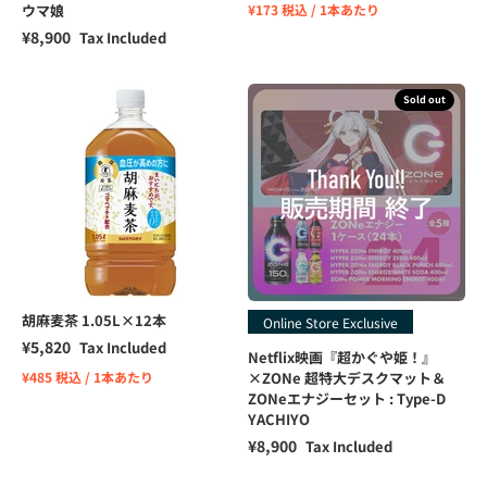
ウマ娘
¥173 税込 / 1本あたり
Sale price
¥8,900
Tax Included
Sold out
胡麻麦茶 1.05L×12本
Online Store Exclusive
Sale price
¥5,820
Tax Included
Netflix映画『超かぐや姫！』
¥485 税込 / 1本あたり
×ZONe 超特大デスクマット＆
ZONeエナジーセット : Type-D
YACHIYO
Sale price
¥8,900
Tax Included