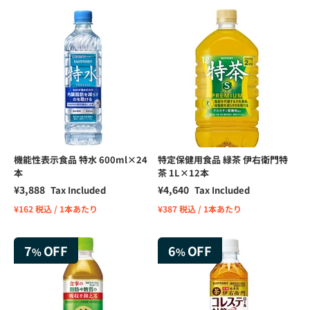
機能性表示食品 特水 600ml×24
特定保健用食品 緑茶 伊右衛門特
本
茶 1L×12本
Sale price
Sale price
¥3,888
¥4,640
Tax Included
Tax Included
¥162 税込 / 1本あたり
¥387 税込 / 1本あたり
7
OFF
6
OFF
%
%