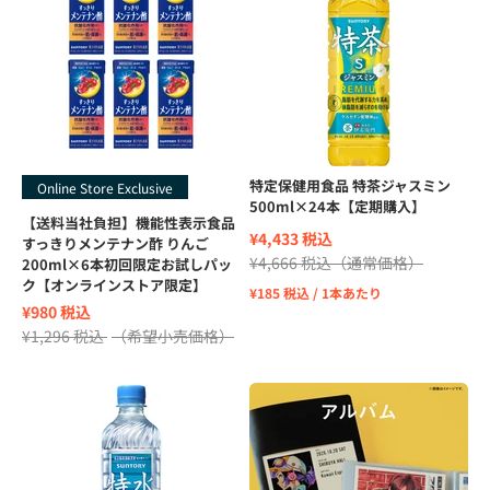
特定保健用食品 特茶ジャスミン
Online Store Exclusive
500ml×24本【定期購入】
【送料当社負担】機能性表示食品
¥4,433 税込
すっきりメンテナン酢 りんご
¥4,666 税込
（通常価格）
200ml×6本初回限定お試しパッ
ク【オンラインストア限定】
¥185 税込 / 1本あたり
Sale price
¥980 税込
Regular price
¥1,296 税込
（希望小売価格）