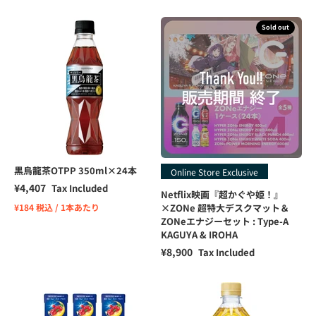
Sold out
黒烏龍茶OTPP 350ml×24本
Online Store Exclusive
Sale price
¥4,407
Tax Included
Netflix映画『超かぐや姫！』
¥184 税込 / 1本あたり
×ZONe 超特大デスクマット＆
ZONeエナジーセット : Type-A
KAGUYA & IROHA
Sale price
¥8,900
Tax Included