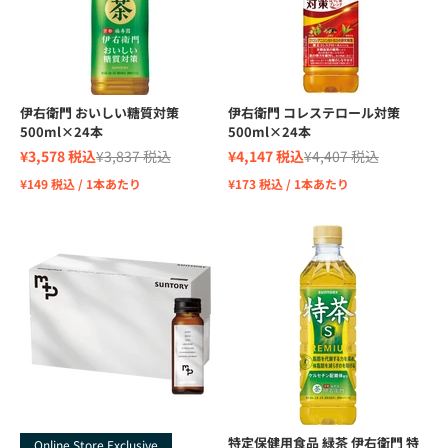
伊右衛門 おいしい糖質対策
伊右衛門 コレステロール対策
500ml×24本
500ml×24本
Sale price
Regular price
Sale price
Regular price
¥3,578 税込
¥3,837 税込
¥4,147 税込
¥4,407 税込
¥149 税込 / 1本あたり
¥173 税込 / 1本あたり
特定保健用食品 緑茶 伊右衛門 特
Online Store Exclusive