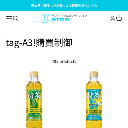
Skip to content
熊本県で発生した地震による配送影響はこちら
サントリー食品オンラインストア
Open navigation menu
Open search
Open acc
Open c
493 products