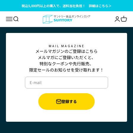
Skip to content
税込5,000円以上の購入で、送料当社負担！ 詳細はこちら＞
サントリー食品オンラインストア
Open navigation menu
Open search
Open acc
Open c
MAIL MAGAZINE
メールマガジンのご登録はこちら
メルマガにご登録いただくと、
特別なクーポンや先行販売、
限定セールのお知らせを受け取れます！
E-mail
登録する